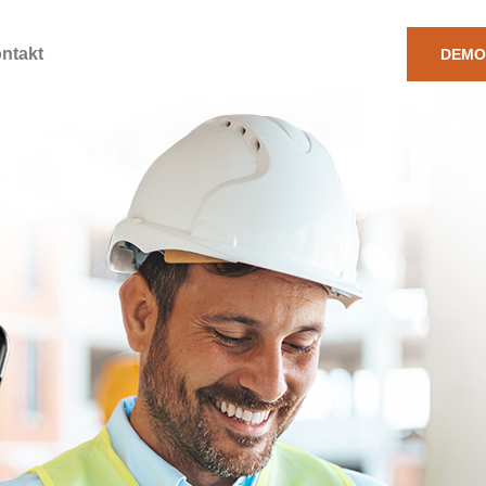
ntakt
DEMO