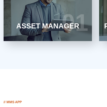
Maximale Transparenz für fundierte
Entscheidungen im Immobilienportfolio
01
01
MEHR ERFAHREN
ASSET MANAGER
// MMS APP