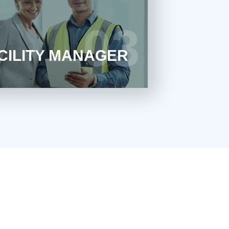
r Gebäudebetrieb durch strukturierte
Wartungs- und Prüfprozesse
3
03
MEHR ERFAHREN
CILITY MANAGER