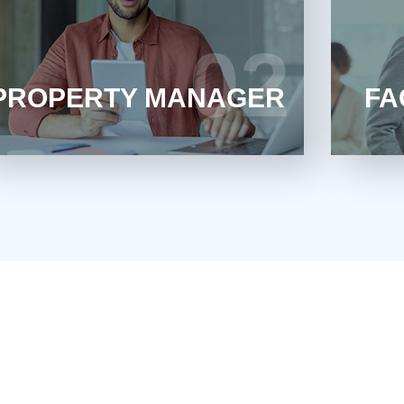
Klare Prozesse und volle Kontrolle im
Sichere
operativen Immobilienmanagement
02
02
0
MEHR ERFAHREN
PROPERTY MANAGER
FA