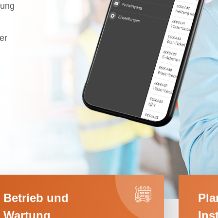
tung
er
Betrieb und
Pla
Wartung
Ins