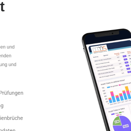
t
gen und
fenden
ügung und
Prüfungen
ng
ienbrüche
endaten