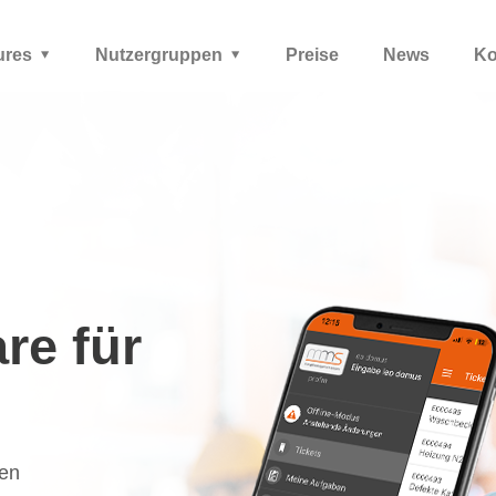
ures
Nutzergruppen
Preise
News
Ko
re für
sen