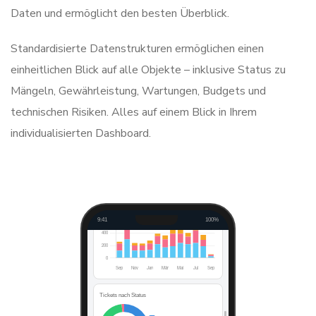
Daten und ermöglicht den besten Überblick.
Standardisierte Datenstrukturen ermöglichen einen
einheitlichen Blick auf alle Objekte – inklusive Status zu
GEW-Dashboard
mms
Planungen & Wartungen
Mängeln, Gewährleistung, Wartungen, Budgets und
Offene Tickets
Erledigt
technischen Risiken. Alles auf einem Blick in Ihrem
19.233
4.184
aktive Mängel
abgeschlossen
individualisierten Dashboard.
Projekte
E-Post (12 Mon.)
283
912
aktive Objekte
Höchstwert Aug
Tickets im zeitlichen Verlauf
Neu gemeldet
Mangelprozess
Erledigt
9:41
100%
Tickets nach Status