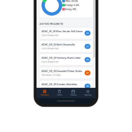
Offen: 19.233
Erledigt: 4.184
Strittig: 395
AKTIVE PROJEKTE
ADAC_AT_06 Wien, Van-der-Nüll-Gasse
11
0,00 € Bürgschaft
ADAC_DE_01 Berlin Streustraße
17
0,00 € Bürgschaft
ADAC_DE_02 Hamburg, Martin-Luther
23
0,00 € Bürgschaft
ADAC_DE_03 Düsseldorf Fleher Straße
57
GW-Ablauf: 78 Tage
ADAC_DE_04 Dresden, Altstrehlen
39
0,00 € Bürgschaft
Dashboard
Tickets
Planung
Reporting
ADAC_DE_05 Dresden, Loßnitzstraße
20
0,00 € Bürgschaft
ADAC_DE_07 Stuttgart, Filderhauptstr.
1
0,00 € Bürgschaft
ADAC_DE_08 Leipzig Malteserstraße
11
GW-Ablauf: 931 Tage