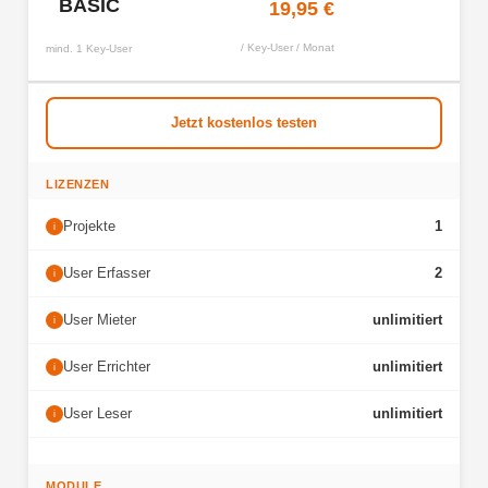
BASIC
19,95 €
/ Key-User / Monat
mind. 1 Key-User
Jetzt kostenlos testen
LIZENZEN
Projekte
1
i
User Erfasser
2
i
User Mieter
unlimitiert
i
User Errichter
unlimitiert
i
User Leser
unlimitiert
i
MODULE