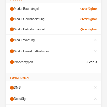
Modul Baumängel
verfügbar
i
Modul Gewährleistung
verfügbar
i
Modul Betriebsmängel
verfügbar
i
✕
Modul Wartung
i
✕
Modul Einzelmaßnahmen
i
Prozesstypen
1 von 3
i
FUNKTIONEN
✕
DMS
i
✕
DocuSign
i