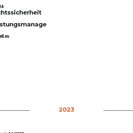
24
htssicherheit
istungsmanage
ll.eu
2023