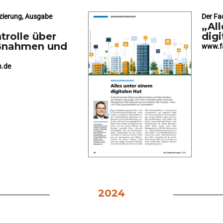
zierung, Ausgabe
Der Fa
„Al
trolle über
digi
ßnahmen und
www.fa
n.de
2024