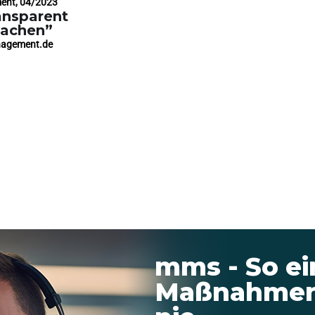
ment, 04/2023
ansparent
machen”
nagement.de
mms - So ei
Maßnahmen