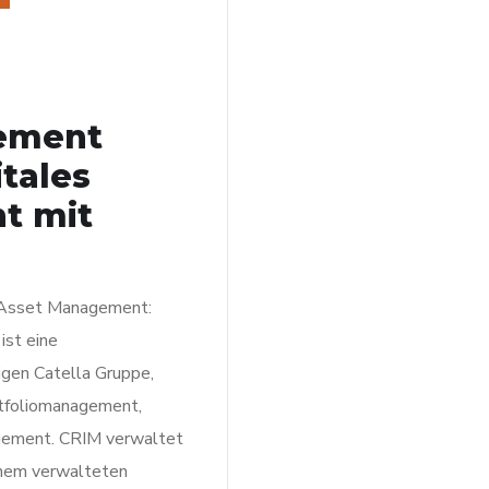
ement
tales
t mit
d Asset Management:
ist eine
igen Catella Gruppe,
rtfoliomanagement,
gement. CRIM verwaltet
inem verwalteten