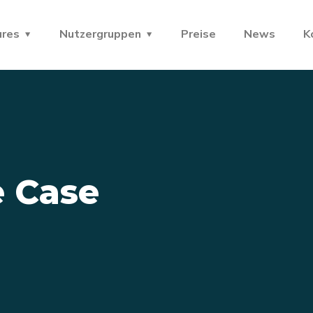
ures
Nutzergruppen
Preise
News
K
 Case