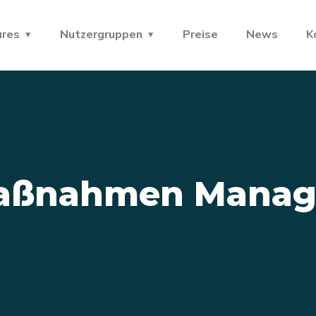
ures
Nutzergruppen
Preise
News
K
aßnahmen Manag