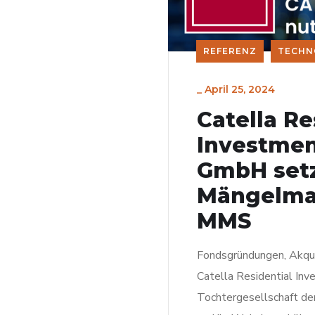
REFERENZ
TECHN
_
April 25, 2024
Catella Re
Investme
GmbH setzt
Mängelma
MMS
Fondsgründungen, Akqu
Catella Residential In
Tochtergesellschaft de