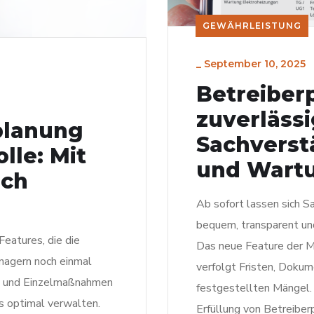
GEWÄHRLEISTUNG
_
September 10, 2025
Betreiberp
zuverlässi
lanung
Sachverst
lle: Mit
und Wart
och
Ab sofort lassen sich 
bequem, transparent und
Features, die die
Das neue Feature der 
anagern noch einmal
verfolgt Fristen, Doku
en und Einzelmaßnahmen
festgestellten Mängel. 
s optimal verwalten.
Erfüllung von Betreiberp