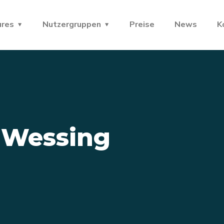
ures
Nutzergruppen
Preise
News
K
 Wessing