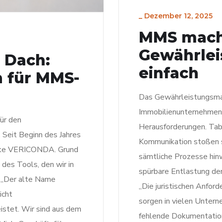
_
Dezember 12, 2025
MMS mac
Gewährle
 Dach:
einfach
 für MMS-
Das Gewährleistungsma
Immobilienunternehmen
ür den
Herausforderungen. Ta
eit Beginn des Jahres
Kommunikation stoßen s
arke VERICONDA. Grund
sämtliche Prozesse hin
des Tools, den wir in
spürbare Entlastung de
. „Der alte Name
„Die juristischen Anfo
icht
sorgen in vielen Unterne
istet. Wir sind aus dem
fehlende Dokumentation